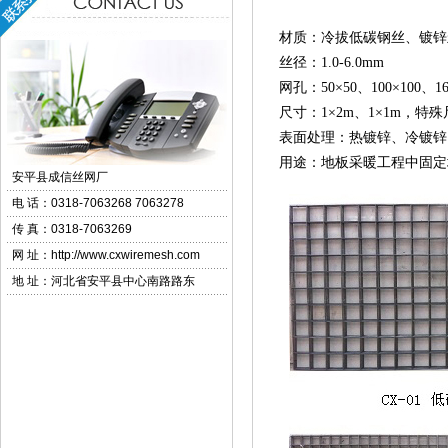
材质：冷拔低碳钢丝、镀锌
丝径：1.0-6.0mm
网孔：50×50、100×100、16
尺寸：1×2m、1×1m，特
表面处理：热镀锌、冷镀锌
用途：地板采暖工程中固定
安平县成信丝网厂
电 话：
0318-7063268 7063278
传 真：
0318-7063269
网 址：
http://www.cxwiremesh.com
地 址：河北省安平县中心南路路东