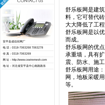
舒乐板网是建筑
料，它可替代砖
大大降低了工程
舒乐板网是以优
而成。
安平县成信丝网厂
舒乐板网的优点
电 话：
0318-7063268 7063278
承重墙，具有扩
传 真：
0318-7063269
网 址：
http://www.cxwiremesh.com
震、防水、施工
地 址：河北省安平县中心南路路东
舒乐板网用途：
网，地板采暖用
等。