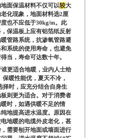
的地面保温材料不仅可以
较
大
的老化现象，地面材料选
2
厘
密度也不应低于
30kg/m
。此
料，保温板上应有铝箔纸反射
地暖管路系统，抗渗氧管路
避
路和系统的使用寿命，也避免
若得当，寿命可达数十年。
谁更适合地暖，业内人士给
、保暖性能优，夏天不冷，
选择时，应充分结合自身生
地板则更为适合。对于消费者
地暖时，如遇供暖不足的情
单纯地提高进水温度。原因在
使电地暖的电缆外皮老化，甚
杂，需要刨开地面或墙面
进行