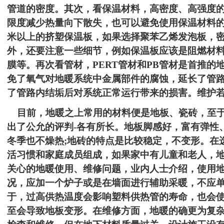
管道的密度。其次，看保温材料，高密度、高强度
限度减少热量向下散失，也可以避免使用保温材料
米以上的挤塑保温板，如果选择聚苯乙烯发泡板，
外，还要注意一些细节，例如保温板应该是阻燃材
膜等。再次看管材，
PERT
管材和
PB
管材是首推的
免了氧气对地暖系统中金属部件的腐蚀，延长了管
了管路内结垢后对系统正常运行带来的损害。维护
目前，地暖之上常用的材料便是地板、瓷砖，至于
出了公允的评判
-
各有所长。地板脚感好，富有弹性
冬季也不燥热
;
地砖的特点是比较稳定，不变形。在
活习惯和家庭成员组成，如果家中有儿童和老人，
关心的地暖使用、维修问题，业内人士介绍，使用
况，应加一个炉子或是在墙面进行辅助采暖，不应
于，过高供热温度会影响塑料供热管的寿命，也会
至会导致地板变形。在维修方面，地暖的确更为复